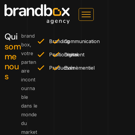
Qui
brand
Branding
Communication
som
box,
votre
me
Positionnement
Digital
parten
nou
Production
Evénèmentiel
aire
s
incont
ourna
ble
dans le
monde
du
market