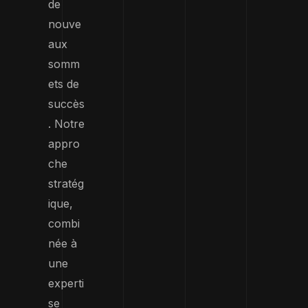
de
nouve
aux
somm
ets de
succès
. Notre
appro
che
stratég
ique,
combi
née à
une
experti
se